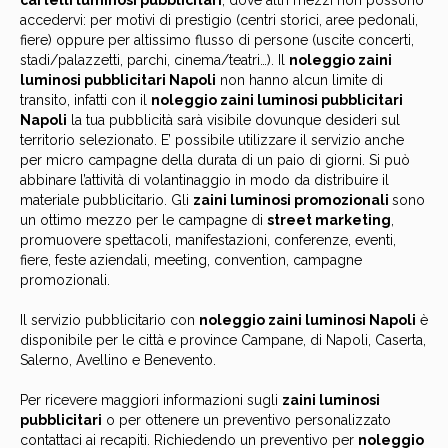
cartelli
luminosi
pubblicitari
, dove altri mezzi non possono
accedervi: per motivi di prestigio (centri storici, aree pedonali,
fiere) oppure per altissimo flusso di persone (uscite concerti,
stadi/palazzetti, parchi, cinema/teatri…). Il
noleggio zaini
luminosi
pubblicitari Napoli
non hanno alcun limite di
transito, infatti con il
noleggio zaini
luminosi
pubblicitari
Napoli
la tua pubblicità sarà visibile dovunque desideri sul
territorio selezionato.
E’ possibile utilizzare il servizio anche
per micro campagne della durata di un paio di giorni. Si può
abbinare l’attività di volantinaggio in modo da distribuire il
materiale pubblicitario.
Gli
zaini
luminosi
promozionali
sono
un ottimo mezzo per le campagne di
street marketing
,
promuovere spettacoli, manifestazioni, conferenze, eventi,
fiere, feste aziendali, meeting, convention, campagne
promozionali.
Il servizio pubblicitario con
noleggio zaini luminosi Napoli
è
disponibile per le città e province Campane, di Napoli, Caserta,
Salerno, Avellino e Benevento.
Per ricevere maggiori informazioni sugli
zaini
luminosi
pubblicitari
o per ottenere un preventivo personalizzato
contattaci ai recapiti. Richiedendo un preventivo per
noleggio