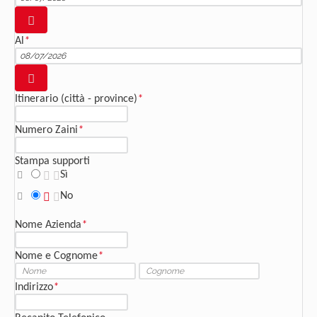
Al
*
Itinerario (città - province)
*
Numero Zaini
*
Stampa supporti
Sì
No
Nome Azienda
*
Nome e Cognome
*
Indirizzo
*