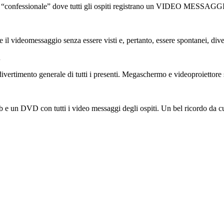
rio “confessionale” dove tutti gli ospiti registrano un VIDEO MESSAGGIO
rare il videomessaggio senza essere visti e, pertanto, essere spontanei, d
A
 divertimento generale di tutti i presenti. Megaschermo e videoproiettore sa
b e un DVD con tutti i video messaggi degli ospiti. Un bel ricordo da cus