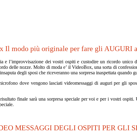
 Il modo più originale per fare gli AUGURI a
sia e l’improvvisazione dei vostri ospiti e custodire un ricordo unico 
ordo delle nozze. Molto di moda e’ il VideoBox, una sorta di confessiona
 insaputa degli sposi che riceveranno una sorpresa inaspettata quando g
crofono dove vengono lasciati videomessaggi di auguri per gli sposi 
risultato finale sarà una sorpresa speciale per voi e per i vostri ospit
peciale.
IDEO MESSAGGI DEGLI OSPITI PER GLI S