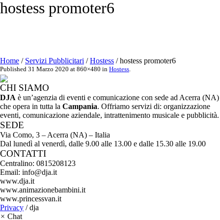
hostess promoter6
Home
/
Servizi Pubblicitari
/
Hostess
/
hostess promoter6
Published
31 Marzo 2020
at 860×480 in
Hostess
.
CHI SIAMO
DJA
è un’agenzia di eventi e comunicazione con sede ad Acerra (NA)
che opera in tutta la
Campania
. Offriamo servizi di: organizzazione
eventi, comunicazione aziendale, intrattenimento musicale e pubblicità.
SEDE
Via Como, 3 – Acerra (NA) – Italia
Dal lunedì al venerdì, dalle 9.00 alle 13.00 e dalle 15.30 alle 19.00
CONTATTI
Centralino: 0815208123
Email: info@dja.it
www.dja.it
www.animazionebambini.it
www.princessvan.it
Privacy
/ dja
×
Chat