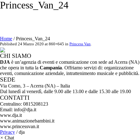
Princess_Van_24
Home
/
Princess_Van_24
Published
24 Marzo 2020
at 860×645 in
Princess Van
.
CHI SIAMO
DJA
è un’agenzia di eventi e comunicazione con sede ad Acerra (NA)
che opera in tutta la
Campania
. Offriamo servizi di: organizzazione
eventi, comunicazione aziendale, intrattenimento musicale e pubblicità.
SEDE
Via Como, 3 – Acerra (NA) – Italia
Dal lunedì al venerdì, dalle 9.00 alle 13.00 e dalle 15.30 alle 19.00
CONTATTI
Centralino: 0815208123
Email: info@dja.it
www.dja.it
www.animazionebambini.it
www.princessvan.it
Privacy
/ dja
×
Chat