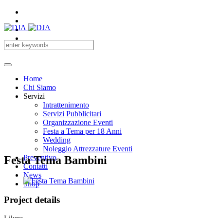
Home
Chi Siamo
Servizi
Intrattenimento
Servizi Pubblicitari
Organizzazione Eventi
Festa a Tema per 18 Anni
Wedding
Noleggio Attrezzature Eventi
Preventivo
Festa Tema Bambini
Contatti
News
Shop
Project details