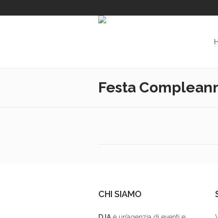
Festa Complean
CHI SIAMO
DJA
è un’agenzia di eventi e