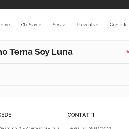
Home
Chi Siamo
Servizi
Preventivo
Contatti
no Tema Soy Luna
H
SEDE
CONTATTI
Via Como, 3 – Acerra (NA) – Italia
Centralino: 0815208123