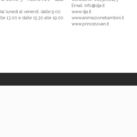
Email: info@dja.it
Dal lunedì al venerdì, dalle 9.00
www.dja.it
lle 13.00 e dalle 15.30 alle 19.00
www.animazionebambini.it
www.princessvan.it