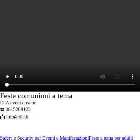
Feste comunioni a tema
DJA event creator
☎️ 0815208123
📩 info@dja.it
Safety e Security per Eventi e Manifestazioni
Feste a tema per adulti