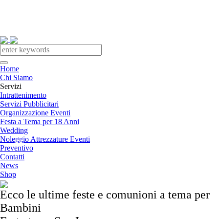
Home
Chi Siamo
Servizi
Intrattenimento
Servizi Pubblicitari
Organizzazione Eventi
Festa a Tema per 18 Anni
Wedding
Noleggio Attrezzature Eventi
Preventivo
Contatti
News
Shop
Ecco le ultime feste e comunioni a tema per
Bambini