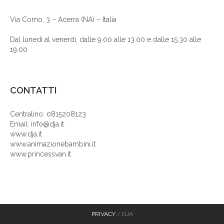
Via Como, 3 – Acerra (NA) – Italia
Dal lunedì al venerdì, dalle 9.00 alle 13.00 e dalle 15.30 alle
19.00
CONTATTI
Centralino: 0815208123
Email: info@dja.it
www.dja.it
www.animazionebambini.it
www.princessvan.it
PRIVACY
/ DJA