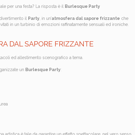
nale per una festa? La risposta è il
Burlesque Party
divertimento il
Party
, in un’
atmosfera dal sapore frizzante
che
invitati in un turbinio di emozioni raffinatamente sensuali ed ironiche.
A DAL SAPORE FRIZZANTE
tacoli ed allestimento scenografico a tema.
rganizzate un
Burlesque Party
:
aurea
ma artistica è tale da garantire un effetto spettacolare, nel vero senso