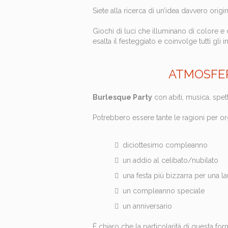
Siete alla ricerca di un’idea davvero origi
Giochi di luci che illuminano di colore e 
esalta il festeggiato e coinvolge tutti gli 
ATMOSFER
Burlesque Party
con abiti, musica, spet
Potrebbero essere tante le ragioni per o
diciottesimo compleanno
un addio al celibato/nubilato
una festa più bizzarra per una l
un compleanno speciale
un anniversario
È chiaro che la particolarità di questa for