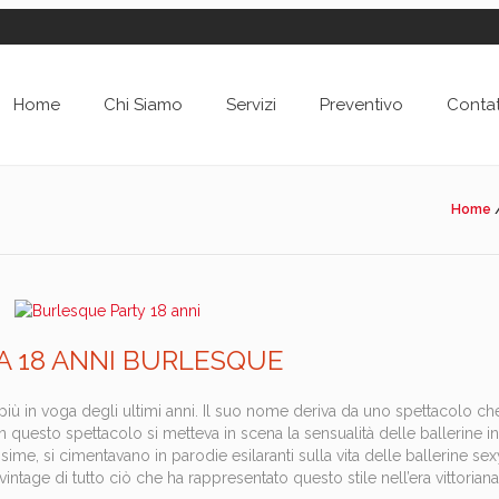
Home
Chi Siamo
Servizi
Preventivo
Contat
Home
A 18 ANNI BURLESQUE
 più in voga degli ultimi anni. Il suo nome deriva da uno spettacolo ch
In questo spettacolo si metteva in scena la sensualità delle ballerine in
ssime, si cimentavano in parodie esilaranti sulla vita delle ballerine sex
vintage di tutto ciò che ha rappresentato questo stile nell’era vittoriana