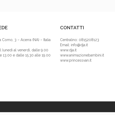
EDE
CONTATTI
a Como, 3 – Acerra (NA) – Italia
Centralino: 0815208123
Email: info@dja.it
l lunedì al venerdì, dalle 9.00
www.dja.it
le 13.00 e dalle 15.30 alle 19.00
www.animazionebambini.it
www.princessvan.it