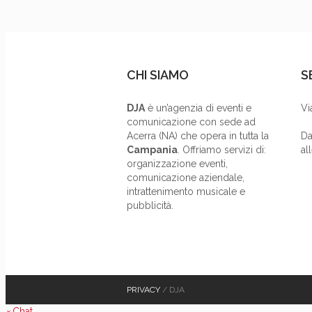
CHI SIAMO
S
DJA
è un’agenzia di eventi e
Vi
comunicazione con sede ad
Acerra (NA) che opera in tutta la
Da
Campania
. Offriamo servizi di:
al
organizzazione eventi,
comunicazione aziendale,
intrattenimento musicale e
pubblicità.
PRIVACY
/ DJA
×
Chat