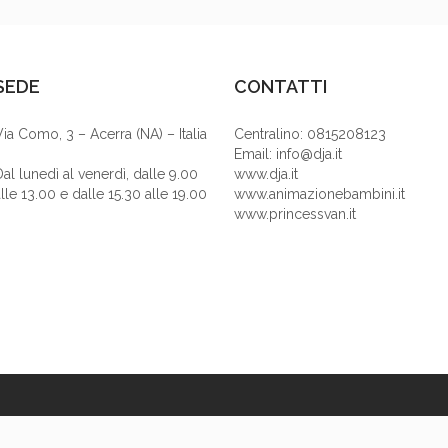
SEDE
CONTATTI
Via Como, 3 – Acerra (NA) – Italia
Centralino: 0815208123
Email: info@dja.it
Dal lunedì al venerdì, dalle 9.00
www.dja.it
lle 13.00 e dalle 15.30 alle 19.00
www.animazionebambini.it
www.princessvan.it