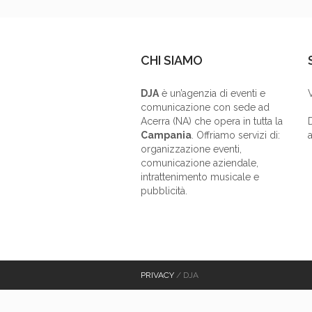
CHI SIAMO
DJA
è un’agenzia di eventi e
comunicazione con sede ad
Acerra (NA) che opera in tutta la
Campania
. Offriamo servizi di:
a
organizzazione eventi,
comunicazione aziendale,
intrattenimento musicale e
pubblicità.
PRIVACY
/ DJA