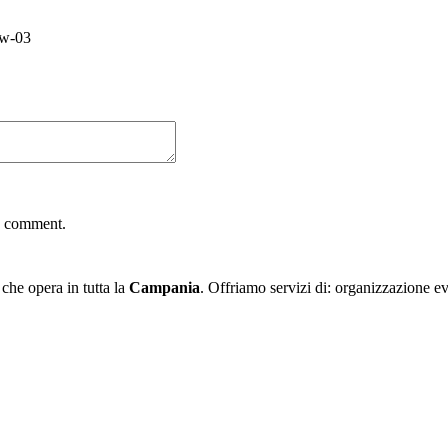
ow-03
 I comment.
he opera in tutta la
Campania
. Offriamo servizi di: organizzazione e