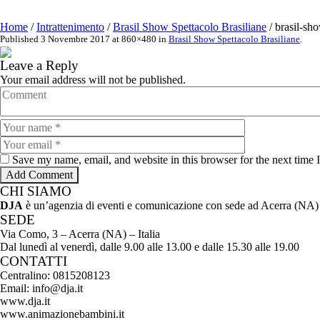
Home
/
Intrattenimento
/
Brasil Show Spettacolo Brasiliane
/
brasil-sh
Published
3 Novembre 2017
at 860×480 in
Brasil Show Spettacolo Brasiliane
.
Leave a Reply
Your email address will not be published.
Save my name, email, and website in this browser for the next time
CHI SIAMO
DJA
è un’agenzia di eventi e comunicazione con sede ad Acerra (NA) c
SEDE
Via Como, 3 – Acerra (NA) – Italia
Dal lunedì al venerdì, dalle 9.00 alle 13.00 e dalle 15.30 alle 19.00
CONTATTI
Centralino: 0815208123
Email: info@dja.it
www.dja.it
www.animazionebambini.it