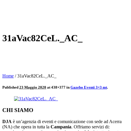
31aVac82CeL._AC_
Home
/
31aVac82CeL._AC_
Published
23 Maggio 2020
at 438×377 in
Gazebo Eventi 3×3 mt
.
CHI SIAMO
DJA
è un’agenzia di eventi e comunicazione con sede ad Acerra
(NA) che opera in tutta la
Campania
. Offriamo servizi di: