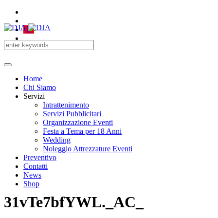
Home
Chi Siamo
Servizi
Intrattenimento
Servizi Pubblicitari
Organizzazione Eventi
Festa a Tema per 18 Anni
Wedding
Noleggio Attrezzature Eventi
Preventivo
Contatti
News
Shop
31vTe7bfYWL._AC_